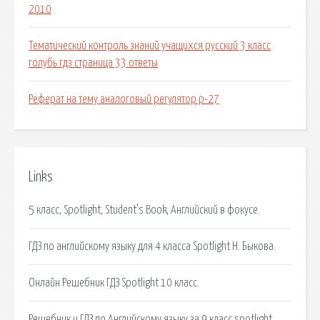
2010
Тематический контроль знаний учащихся русский 3 класс
голубь гдз страница 33 ответы
Реферат на тему аналоговый регулятор р-27
Links
5 класс, Spotlight, Student's Book, Английский в фокусе.
ГДЗ по английскому языку для 4 класса Spotlight Н. Быкова.
Онлайн Решебник ГДЗ Spotlight 10 класс.
Решебник и ГДЗ по Английскому языку за 9 класс spotlight.