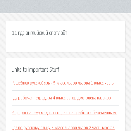
11 гдз английский спотлайт
Links to Important Stuff
Решебник русский язык 5 класс львов львова 1 класс часть
Гдз рабочая тетрадь за 4 класс автор дмитриева казаков
Реферат на тему медико-социальная работа с беременными
Гдз по русскому языку 7 класс львова львов 2 часть москва