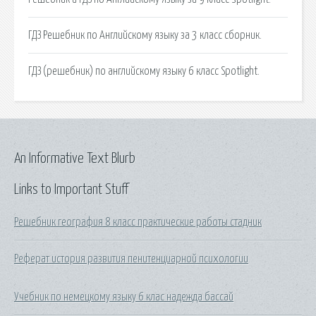
ГДЗ Решебник по Английскому языку за 3 класс сборник.
ГДЗ (решебник) по английскому языку 6 класс Spotlight.
An Informative Text Blurb
Links to Important Stuff
Решебник география 8 класс практические работы стадник
Реферат история развития пенитенциарной психологии
Учебник по немецкому языку 6 клас надежда бассай