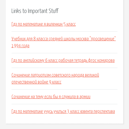
Links to Important Stuff
Гдз по математике я.виленкин 5 класс
Учебник для 8 класса средней школы москва "просвещение"
1994 года
Гдз по английскому 6 класс рабочая тетрадь фгос комарова
Сочинение патриотизм советского народа великой
отечественной войне 9 класс
Сочинение на тему если бы я служила в армии
Гдз по математике учусь учиться 3 класс ювента перспектива