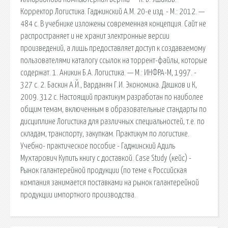
Корректор Логистика. Гаджинский А.М. 20-е изд. - М.: 2012. —
484 с. В учебнике изложены современная концепция. Сайт не
распространяет и не хранит электронные версии
произведений, а лишь предоставляет доступ к создаваемому
пользователями каталогу ссылок на торрент-файлы, которые
содержат. 1. Аникин Б.А. Логистика. — М.: ИНФРА-М, 1997. -
327 с. 2. Баскин А.Й., Варданян Г.И. Экономика. Дашков и К,
2009. 312 с. Настоящий практикум разработан по наиболее
общим темам, включенным в образовательные стандарты по
дисциплине Логистика для различных специальностей, т.е. по
складам, транспорту, закупкам. Практикум по логистике.
Учебно- практическое пособие - Гаджинский Адиль
Мухтарович Купить книгу с доставкой. Case Study (кейс) -
Рынок галантерейной продукции (по теме « Российская
компания занимается поставками на рынок галантерейной
продукции импортного производства.