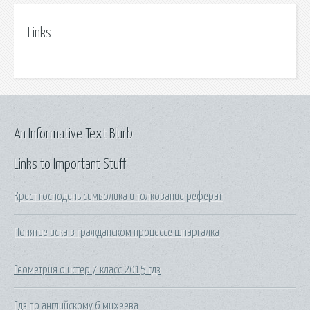
Links
An Informative Text Blurb
Links to Important Stuff
Крест господень символика и толкование реферат
Понятие иска в гражданском процессе шпаргалка
Геометрия о истер 7 класс 2015 гдз
Гдз по английскому 6 михеева