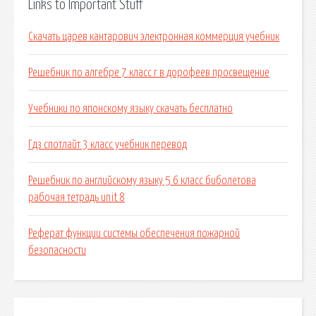
Links to Important Stuff
Скачать царев кантарович электронная коммерция учебник
Решебник по алгебре 7 класс г в дорофеев просвещение
Учебники по японскому языку скачать бесплатно
Гдз спотлайт 3 класс учебник перевод
Решебник по английскому языку 5 6 класс биболетова
рабочая тетрадь unit 8
Реферат функции системы обеспечения пожарной
безопасности