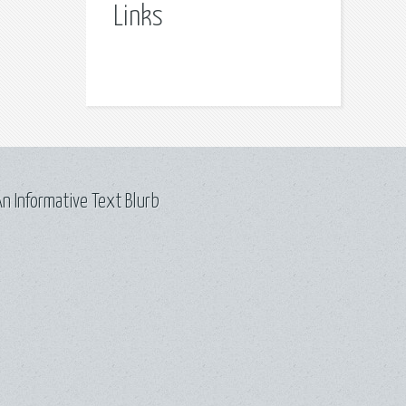
Links
n Informative Text Blurb