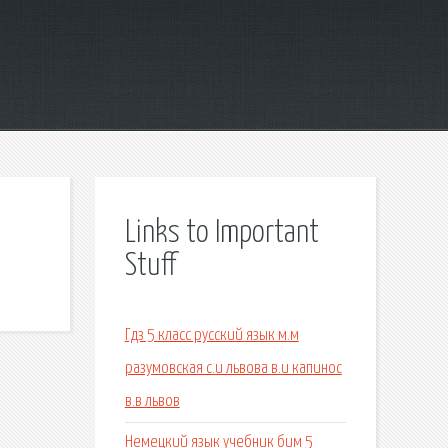
Links to Important
Stuff
Гдз 5 класс русский язык м.м
разумовская с.и львова в.и капинос
в.в львов
Немецкий язык учебник бим 5