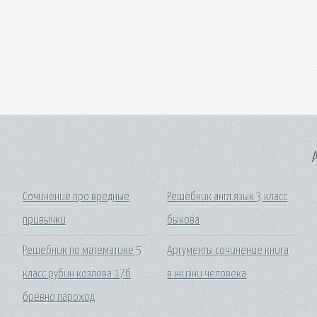
A
Сочинение про вредные
Решебник англ.язык 3 класс
привычки
быкова
Решебник по математике 5
Аргументы сочинение книга
класс рубин козлова 17б
в жизни человека
бревно пароход