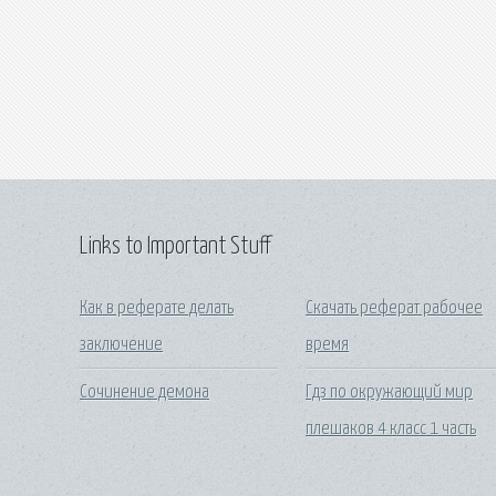
Links to Important Stuff
Как в реферате делать
Скачать реферат рабочее
заключение
время
Сочинение демона
Гдз по окружающий мир
плешаков 4 класс 1 часть