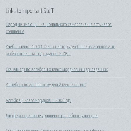
Links to Important Stuff
Народ не имеющий национального самосознания есть навоз
сочинение
Учебник класс: 10-11 классы. авторы учебника: власенков а. и.
рыбченкова л. м. год издания: 2009г.
Скачать гдз по алгебре 10 класс мордкович и др. задачник
Решебник по английскому для 2 класса несвит
Алгебра 9 класс мордкович 2006 гдз
Дифференциальные уравнения решебник кузнецова