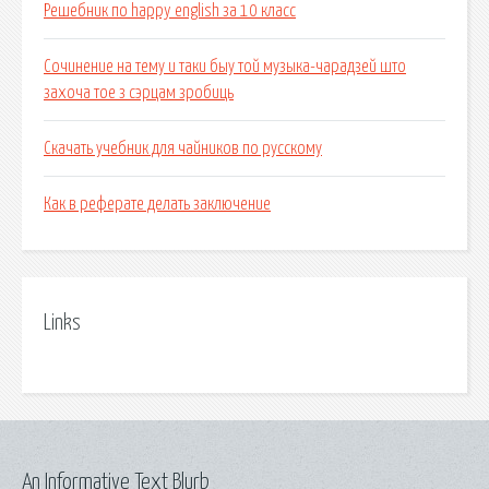
Решебник по happy english за 10 класс
Сочинение на тему и таки быу той музыка-чарадзей што
захоча тое з сэрцам зробиць
Скачать учебник для чайников по русскому
Как в реферате делать заключение
Links
An Informative Text Blurb