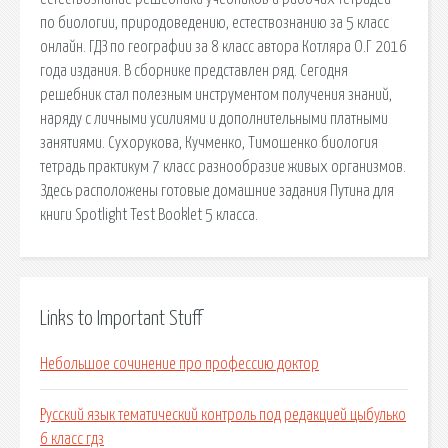
по биологии, природоведению, естествознанию за 5 класс
онлайн. ГДЗ по географии за 8 класс автора Котляра О.Г 2016
года издания. В сборнике представлен ряд. Сегодня
решебник стал полезным инструментом получения знаний,
наряду с личными усилиями и дополнительными платными
занятиями. Сухорукова, Кучменко, Тимошенко биология
тетрадь практикум 7 класс разнообразие живых организмов.
Здесь расположены готовые домашние задания Путина для
книги Spotlight Test Booklet 5 класса.
Links to Important Stuff
Небольшое сочинение про профессию доктор
Русский язык тематический контроль под редакцией цыбулько
6 класс гдз