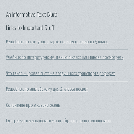
An Informative Text Blurb
Links to Important Stuff
Решебник по контурной карте по естествознанию 5 класс
Учебник по литературному чтению 4 класс климанова посмотреть
Что такое мировая система воздушного транспорта реферат
Решебник по английскому для 2 класса несвит
Сочинение про в казани осень
Гдз граматика англійської мови збірник вправ голіцинський