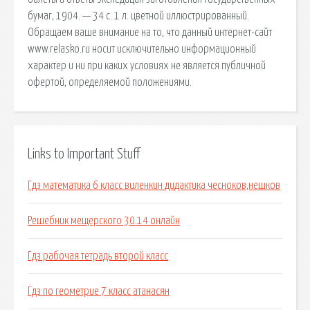
бумаг, 1904. — 34 с. 1 л. цветной иллюстрированный.
Обращаем ваше внимание на то, что данный интернет-сайт
www.relasko.ru носит исключительно информационный
характер и ни при каких условиях не является публичной
офертой, определяемой положениями.
Links to Important Stuff
Гдз математика 6 класс виленкин дидактика чесноков,нешков
Решебник мещерского 30.14 онлайн
Гдз рабочая тетрадь второй класс
Гдз по геометрие 7 класс атанасян