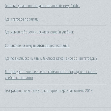
Готовые домашние задания по английскому 2 rkfcc
Гдз к тетраде по химии
Гдз химии габриелян 10 класс онлайн учебник
Сочинение на тему ньютон обществознание
Гдз по английскому языку 8 класса кауфман рабочая тетрадь 2
Литературное чтение 4 класс климанова виноградская скачать
учебник бесплатно
География 6 класс атлас и контурная карта гдз ответы 2014