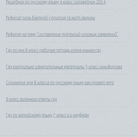
Решебник по русскому языку 4 класс соловейчик 2014
Реферат роль бактерій у природі та житті людини
Реферат на тему "составление претензий исковых заявлений"
Гдз по крк 6 класс рабочая тетрадь елена енькка гдз
Гдз контрольно измерительные материалы 3 класс никифорова
Сочинение для 8 класса по русскому языку как провел лето
6 класс виленкин ответы гдз
Гдз по английскому языку 7 класс к и кауфман