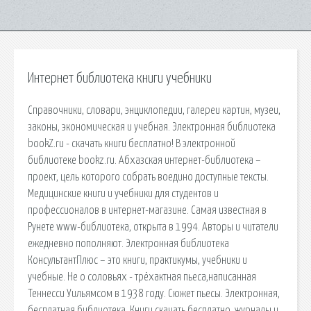
Интернет библиотека книги учебники
Справочники, словари, энциклопедии, галереи картин, музеи,
законы, экономическая и учебная. Электронная библиотека
bookZ.ru - скачать книги бесплатно! В электронной
библиотеке bookz.ru. Абхазская интернет-библиотека –
проект, цель которого собрать воедино доступные тексты.
Медицинские книги и учебники для студентов и
профессионалов в интернет-магазине. Самая известная в
Рунете www-библиотека, открыта в 1994. Авторы и читатели
ежедневно пополняют. Электронная библиотека
КонсультантПлюс – это книги, практикумы, учебники и
учебные. Не о соловьях - трёхактная пьеса,написанная
Теннесси Уильямсом в 1938 году. Сюжет пьесы. Электронная,
бесплатная библиотека. Книги скачать бесплатно, журналы и