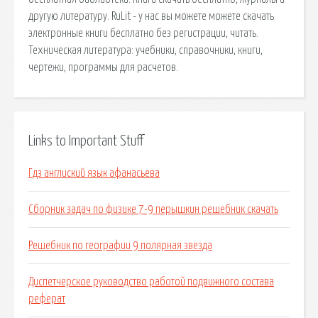
другую литературу. RuLit - у нас вы можете можете скачать
электронные книги бесплатно без регистрации, читать.
Техническая литература: учебники, справочники, книги,
чертежи, программы для расчетов.
Links to Important Stuff
Гдз англиский язык афанасьева
Сборник задач по физике 7-9 перышкин решебник скачать
Решебник по географии 9 полярная звезда
Диспетчерское руководство работой подвижного состава
реферат