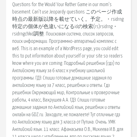
Questions for the Would Your Rather Game in our mom’s
basement. Can’t use Jeopardy questions このページ作成
時点の最新版以降を載せていく。予定。・rsidrng
特定の個体が色違いになるidの検索(rs)rsidrng・
rsidrngchkid調整. Поисковая сиcтема, список запросов,
поиск информации. Программно-аппаратный комплекс с
веб. This is an example of a WordPress page, you could edit
this to put information about yourself or your site so readers
know where you are coming. Подробный решебник (гдз) по
Английскому языку за 6 класс к учебнику школьной
программы. ГДЗ: Спиши готовые домашние задания по
английскому языку за 7 класс, решебник и ответы. Гдз
решебник Окружающий мир, Контрольные и проверочные
работы, 4 класс, Вахрушев А.А. ГДЗ: Спиши готовые
домашние задания по Английский язык, решебник и ответы
онлайн на GDZ.ru. Заходите, не пожалеете! Тут отличные гдз
по Английскому языку для 3 класса от Путина. Очень. УМК
Английский язык. 11 класс. Афанасьева О.В., Михеева И.В. для
11 класса школ с углубленным. впр по русскому языку 2