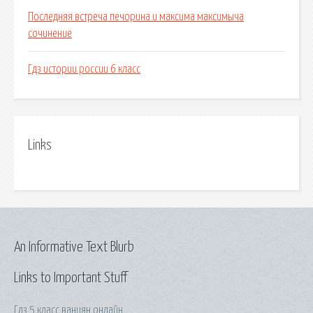
Последняя встреча печорина и максима максимыча
сочинение
Гдз истории россии 6 класс
Links
An Informative Text Blurb
Links to Important Stuff
Гдз 5 класс ванцян онлайн