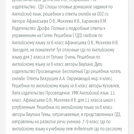
издательство:. ГДЗ: Спиши готовые домашние задания по
Английский язык, решебник и ответы онлайн на GDZ.ru.
Автора: Афанасьева О.В., Михеева И.В., Баранова К.М.
Издательство: Дрофа. Полные и подробные ответы к
упражнениям на Гитем. Решебник ( ГДЗ) rainbow по
Английскому языку за 6 класс Афанасьева О.В., Михеева И.В.
Заходите, не пожалеете! Тут отличные гдз по Английскому
языку для 3 класса от Путина. Очень. Решебник по
английскому языку за 6 класс авторы Ваулина, Дули
издательство Просвещение. Бесплатный Гдз решебник читать
онлайн. Ответы Вахрушев А.А. Окружающий мир 4 класс.
Решебник по английскому языку за 6 класс авторы Кузовлев,
Лапа издательство Просвещение. УМК Английский язык. 11
класс. Афанасьева О.В., Михеева И.В. для 11 класса школ с
углубленным. Решебник по английскому языку за 6 класс
авторы Ваулина Темы, затрагиваемые, в представленных ГДЗ,
направлены на развитие речи ученика. 7-9 класс гдз по
английскому языку к учебнику new millennium гдз по русскому