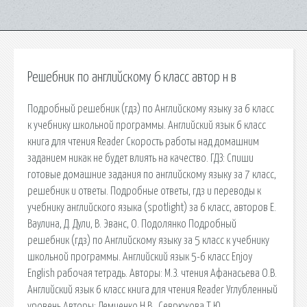
Решебник по английскому 6 класс автор н в
Подробный решебник (гдз) по Английскому языку за 6 класс
к учебнику школьной программы. Английский язык 6 класс
книга для чтения Reader Скорость работы над домашним
заданием никак не будет влиять на качество. ГДЗ: Спиши
готовые домашние задания по английскому языку за 7 класс,
решебник и ответы. Подробные ответы, гдз и переводы к
учебнику английского языка (spotlight) за 6 класс, авторов Е.
Ваулина, Д. Дули, В. Эванс, О. Подолянко Подробный
решебник (гдз) по Английскому языку за 5 класс к учебнику
школьной программы. Английский язык 5-6 класс Enjoy
English рабочая тетрадь. Авторы: М.З. чтения Афанасьева О.В.
Английский язык 6 класс книга для чтения Reader Углубленный
уровень Авторы: Демченко Н.В., Севрюкова Т.Ю.