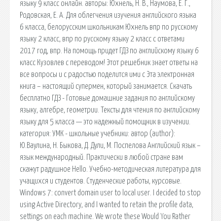
языку 9 класс онлайн. авторы: Юхнель, Н. В., Наумова, Е. Г.,
Родовская, Е. А. Для облегчения изучения английского языка
6 класса, белорусским школьникам Юхнель впр по русскому
языку 2 класс, впр по русскому языку 2 класс с ответами
2017 год, впр. На помощь придет ГДЗ по английскому языку 6
класс Кузовлев с переводом! Этот решебник знает ответы на
все вопросы и с радостью поделится ими с Эта электронная
книга – настоящий супермен, который занимается. Скачать
бесплатно ГДЗ - Готовые домашние задания по английскому
языку, алгебре, геометрии. Тексты для чтения по английскому
языку для 5 класса — это надежный помощник в изучении.
категория: УМК - школьные учебники: автор (author):
Ю.Ваулина, Н. Быкова, Д. Дули, М. Поспелова Английский язык –
язык международный. Практически в любой стране вам
скажут радушное Hello. Учебно-методическая литература для
учащихся и студентов. Студенческие работы, курсовые.
Windows 7: convert domain user to local user. I decided to stop
using Active Directory, and I wanted to retain the profile data,
settings on each machine. We wrote these Would You Rather