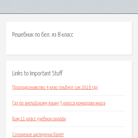
Решебник по бел. яз 8 класс
Links to Important Stuff
Природознавство 4 клас гільберг сак 2016 гдз
Гдз по английскому языку 5 класса комарова книга
Бим 11 класс учебник онлайн
Сочинение щелкунчик балет