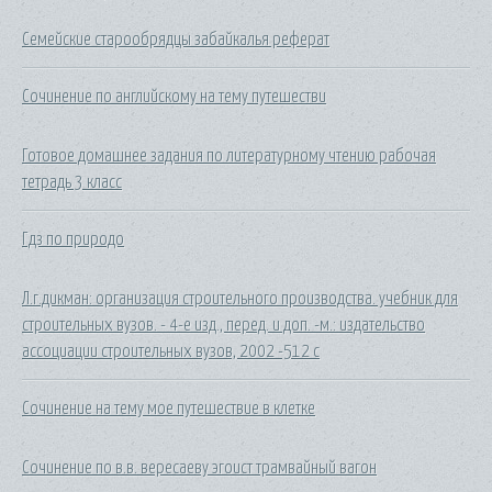
Семейские старообрядцы забайкалья реферат
Сочинение по английскому на тему путешестви
Готовое домашнее задания по литературному чтению рабочая
тетрадь 3 класс
Гдз по природо
Л.г.дикман: организация строительного производства. учебник для
строительных вузов. - 4-е изд., перед. и доп. -м.: издательство
ассоциации строительных вузов, 2002 -512 с
Сочинение на тему мое путешествие в клетке
Сочинение по в.в. вересаеву эгоист трамвайный вагон