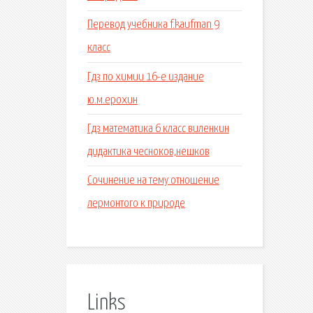
Перевод учебника f.kaufman 9
класс
Гдз по химии 16-е издание
ю.м.ерохин
Гдз математика 6 класс виленкин
дидактика чесноков,нешков
Сочинение на тему отношение
лермонтого к природе
Links