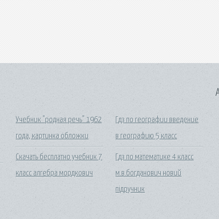
A
Учебник "родная речь" 1962
Гдз по географии введение
года, картинка обложки
в географию 5 класс
Скачать бесплатно учебник 7
Гдз по математике 4 класс
класс алгебра мордкович
м.в.богданович новий
підручник