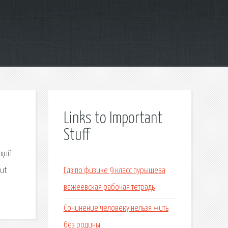
Links to Important
Stuff
ющий
out
Гдз по физике 9 класс пурышева
важеевская рабочая тетрадь
Сочинение человеку нельзя жить
без родины