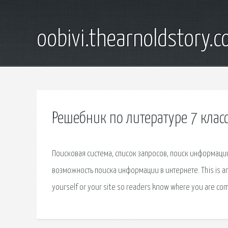
oobivi.thearnoldstory.
Решебник по литературе 7 класс
Поисковая сиcтема, список запросов, поиск информац
возможность поиска информации в интернете. This is an 
yourself or your site so readers know where you are com