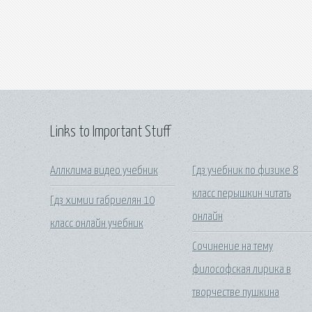
Links to Important Stuff
Аллклима видео учебник
Гдз учебник по физике 8
класс перышкин читать
Гдз химии габриелян 10
онлайн
класс онлайн учебник
Сочинение на тему
философская лирика в
творчестве пушкина