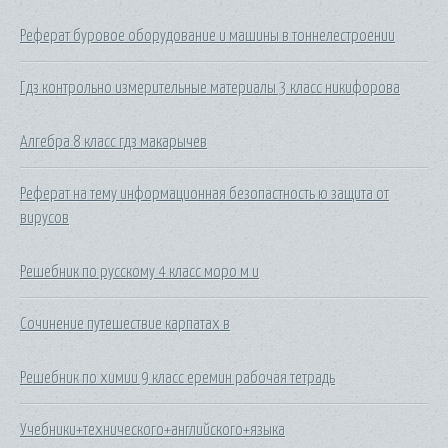
Реферат буровое оборудование и машины в тоннелестроении
Гдз контрольно измерительные материалы 3 класс никифорова
Алгебра 8 класс гдз макарычев
Реферат на тему информационная безопастность ю защита от
вирусов
Решебник по русскому 4 класс моро м и
Сочинение путешествие карпатах в
Решебник по химии 9 класс еремин рабочая тетрадь
Учебники+технического+английского+языка