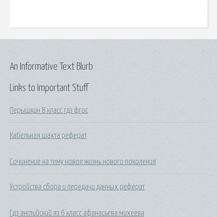
An Informative Text Blurb
Links to Important Stuff
Перышкин 8 класс гдз фгос
Кабельная шахта реферат
Сочинение на тему новоя жизнь нового поколения
Устройства сбора и передачи данных реферат
Гдз английский яз 6 класс афанасьева михеева