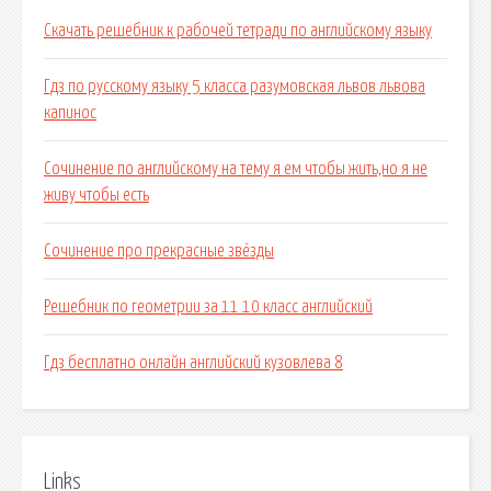
Скачать решебник к рабочей тетради по английскому языку
Гдз по русскому языку 5 класса разумовская львов львова
капинос
Сочинение по английскому на тему я ем чтобы жить,но я не
живу чтобы есть
Сочинение про прекрасные звёзды
Решебник по геометрии за 11 10 класс английский
Гдз бесплатно онлайн английский кузовлева 8
Links