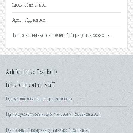
Сдесь найдется все.
Здесь найдется все.
Шарлотка сны ньютона рецепт Сайт рецептов хозяюшки.
An Informative Text Blurb
Links to Important Stuff
Гдз русский язык 6класс разумовская
Гдз по русскому языку для 7 класса м т баранов 2014
Гдз по английскому языку 5 а класс биболетова