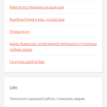
Реферат про туберкулёз на казахском
Решебник бунеев 6 класс русский язык
Путинка гдз ру
Анализ финансово-хозяйственной деятельности строительно
учебник скачать
Гдз еуроки алгебра бевз
Links
Технология социальной работы с пожилыми людьми.