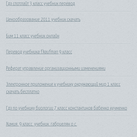
Гдз спотлайт 3 класс учебник перевод
Ценообразование 2011 учебник скачать
Бим 11 класс учебник онлайн
Перевод учебника f.kaufman 9 класс
Реферат управление организационными изменениями
Электронное приложение к учебнику окружающий мир 1 класс
скачать бесплатно
Гдз по учебнику биологии 7 класс константинов бабенко кучменко
Химия. 9 класс. учебник. габриелян о.с.