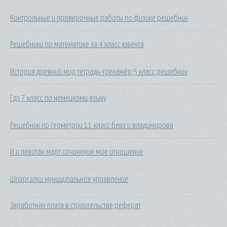
Контрольные и проверочные работы по физике решебник
Решебники по математике за 4 класс ювента
История древний мир тетрадь-тренажёр 5 класс решебник
Гдз 7 класс по немецкомц языку
Решебник по геометрии 11 класс бевз и владимирова
И и левитан март сочинение мое отношение
Шпаргалки муниципальное управление
Заработная плата в строительстве реферат