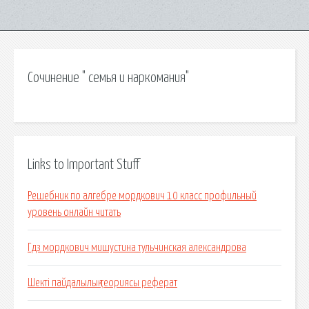
Сочинение " семья и наркомания"
Links to Important Stuff
Решебник по алгебре мордкович 10 класс профильный
уровень онлайн читать
Гдз мордкович мишустина тульчинская александрова
Шекті пайдалылық теориясы реферат