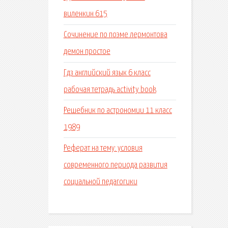
виленкин 615
Сочинение по поэме лермонтова
демон простое
Гдз английский язык 6 класс
рабочая тетрадь activity book
Решебник по астрономии 11 класс
1989
Реферат на тему: условия
современного периода развития
социальной педагогики