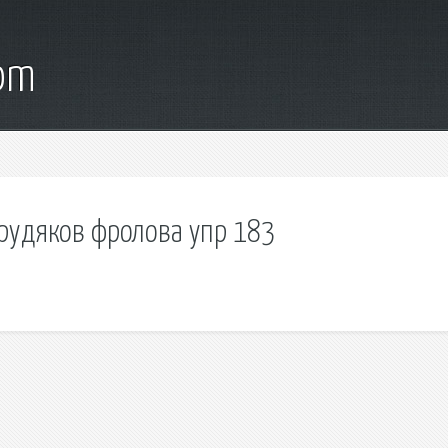
com
 рудяков фролова упр 183