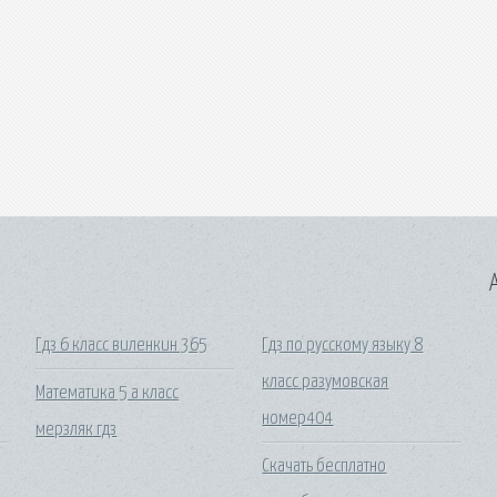
A
Гдз 6 класс виленкин 365
Гдз по русскому языку 8
класс разумовская
Математика 5 а класс
номер404
мерзляк гдз
Скачать бесплатно