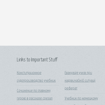
Links to Important Stuff
Конституционное
Евакуація учнів при
судопроизводство учебник
надзвичайній ситуації
реферат
Сочинение по главному
герою в рассказе срезал
Учебник по немецкому