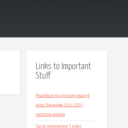
Links to Important
Stuff
Решебник по русскому языку 6
класс баранова 2011-2013
смотреть онлайн
Гдз по математике 5 класс