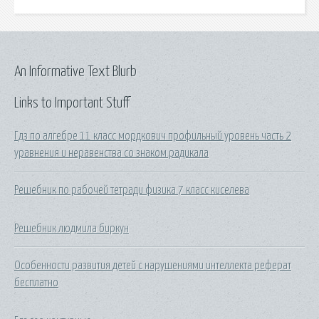
An Informative Text Blurb
Links to Important Stuff
Гдз по алгебре 11 класс мордкович профильный уровень часть 2
уравнения и неравенства со знаком радикала
Решебник по рабочей тетради физика 7 класс киселева
Решебник людмила биркун
Особенности развития детей с нарушениями интеллекта реферат
бесплатно