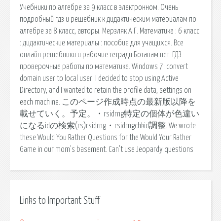
Учебники по алгебре за 9 класс в электронном. Очень
подробный гдз и решебник к дидактическим материалам по
алгебре за 8 класс, авторы. Мерзляк А.Г. Математика : 6 класс
: дидактические материалы : пособие для учащихся. Все
онлайн решебники и рабочие тетради Ботанам.нет. ГДЗ
проверочные работы по математике. Windows 7: convert
domain user to local user. I decided to stop using Active
Directory, and I wanted to retain the profile data, settings on
each machine. このページ作成時点の最新版以降を
載せていく。予定。・rsidrng特定の個体が色違い
になるidの検索(rs)rsidrng・rsidrngchkid調整. We wrote
these Would You Rather Questions for the Would Your Rather
Game in our mom’s basement. Can’t use Jeopardy questions
Links to Important Stuff