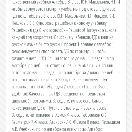
качественный учебник Алгебра 8 класс Ю.Н. Макарычев, Н.Г. И
чтобы вернуть этот стимул к учёбе, мы подготовили для вас
гдз по алгебре за 8 класс Ю.Н. Макарычев, Н.Г. Миндюк, К.И.
Нешков и С.Б. Суворова, решебник к новому учебнику.
Решебник и гдз 8 класс онлайн - Решатор! Нагрузка в школе
каждый год возрастает. Описание учебников, ГДЗ и книг на
русском языке. Чисто русский проект. Наравне с алгеброй
рекомендуется использовать ГДЗ по геометрии, чтобы
развить у детей. ГДЗ: Спиши готовые домашние задания по
Алгебра, решебник и ответы онлайн на GDZ.ru. ГДЗ: Спиши
готовые домашние задания по алгебре за 7 класс, решебник
и ответы онлайн на gdz.ru. Заходите, не пожалеете! Тут
отличные гдз по Алгебре для 7 класса от Путина. Очень
удобный. Качественные ГДЗ и решения по предметам
школьной программы. Заходите, тут всё есть. Самые
качественные ГДЗ от Путина и ответы для всех классов.
Заходите, не пожалеете. Химия 9 класс. Габриелян О.С.
Геометрия 7-9 класс. Атанасян Л.С. Физика 8 класс. Перышкин
А.В. Учебники по по алгебре за все классы: Алгебра: