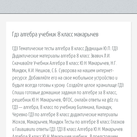
Гдз алгебра учебник 8 класс макарычев
ГДЗ Тематические тесты алгебра 8 класс Дудницын Ю.П. ГДЗ
Дидактические материалы алгебра 8 класс Звавич Л.И.
Скачивайте Учебник Алгебра 8 класс Ю.Н. Макарычев, Н.Г.
Миндюк, К.И. Нешков, С.Б. Суворова на нашем интернет-
ресурсе. Добавляйте его на свое мобильное устройство и
будьте всегда готовы к уроку. Создайте целое хранилище ГДЗ:
Спиши готовые домашние задания по алгебре за 8 класс,
решебник Ю.Н. Макарычев, ФГОС, онлайн ответы на gdz.ru.
ГДЗ — алгебра, 8 класс по учебнику Билянина, Кинащук,
Черевко ГДЗ по алгебре 8 класс дидактические материалы
Жохов, Макарычев, Миндюк Тесты по алгебре 8 класс Глазков
и Гаиашвили ответы ГДЗ. ГДЗ 8 класс Алгебра Ю.Н. Макарычев.
Алгебра 8 класс Ю.Н. Макарычев учебник . В предстоящем