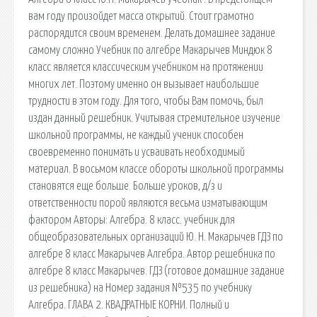
вам году произойдет масса открытий. Стоит грамотно
распорядится своим временем. Делать домашнее задание
самому сложно Учебник по алгебре Макарычев Миндюк 8
класс является классическим учебником на протяжении
многих лет. Поэтому именно он вызывает наибольшие
трудности в этом году. Для того, чтобы Вам помочь, был
издан данный решебник. Учитывая стремительное изучение
школьной программы, не каждый ученик способен
своевременно понимать и усваивать необходимый
материал. В восьмом классе обороты школьной программы
становятся еще больше. Больше уроков, д/з и
ответственности порой являются весьма изматывающим
фактором Авторы: Алгебра. 8 класс. учебник для
общеобразовательных организаций Ю. Н. Макарычев ГДЗ по
алгебре 8 класс Макарычев Алгебра. Автор решебника по
алгебре 8 класс Макарычев. ГДЗ (готовое домашние задание
из решебника) на Номер задания №535 по учебнику
Алгебра. ГЛАВА 2. КВАДРАТНЫЕ КОРНИ. Полный и