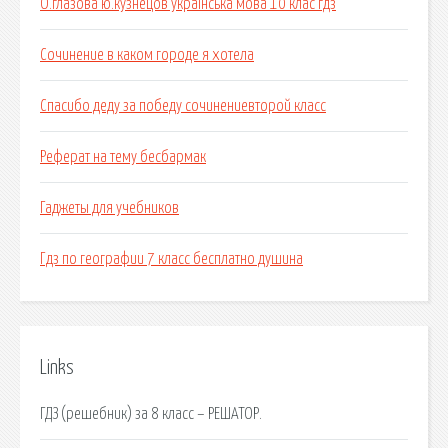
О.глазова ю.кузнецов українська мова 10 клас гдз
Сочинение в каком городе я хотела
Спасибо деду за победу сочинениевторой класс
Реферат на тему бесбармак
Гаджеты для учебников
Гдз по географии 7 класс бесплатно душина
Links
ГДЗ (решебник) за 8 класс – РЕШАТОР.