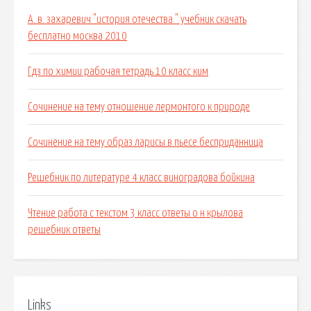
А. в. захаревич "история отечества " учебник скачать
бесплатно москва 2010
Гдз по химии рабочая тетрадь 10 класс ким
Сочинение на тему отношение лермонтого к природе
Сочинение на тему образ ларисы в пьесе бесприданница
Решебник по литературе 4 класс виноградова бойкина
Чтение работа с текстом 3 класс ответы о н крылова
решебник ответы
Links